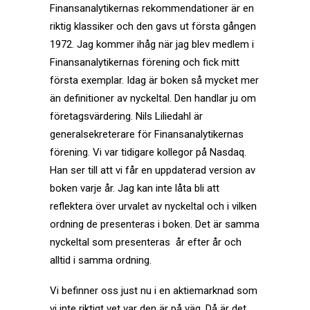
Finansanalytikernas rekommendationer är en
riktig klassiker och den gavs ut första gången
1972. Jag kommer ihåg när jag blev medlem i
Finansanalytikernas förening
och fick mitt
första exemplar.
Idag är boken så mycket mer
än definitioner av nyckeltal. Den handlar ju om
företagsvärdering. Nils Liliedahl är
generalsekreterare för Finansanalytikernas
förening. Vi var tidigare kollegor på Nasdaq.
Han ser till att vi får en uppdaterad version av
boken varje år. Jag kan inte låta bli att
reflektera över urvalet av nyckeltal och i vilken
ordning de presenteras i boken. Det är samma
nyckeltal som presenteras år efter år och
alltid i samma ordning.
Vi befinner oss just nu i en aktiemarknad som
vi inte riktigt vet var den är på väg. Då är det