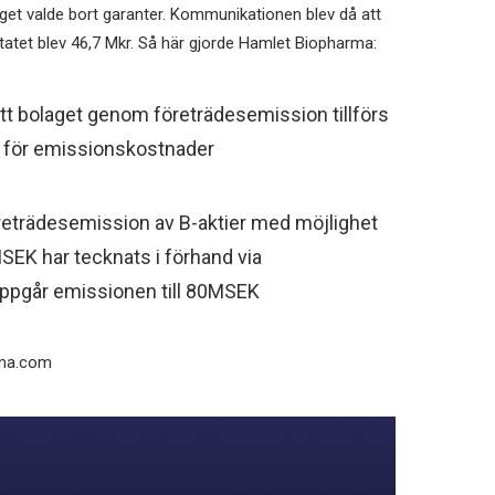
olaget valde bort garanter. Kommunikationen blev då att
ltatet blev 46,7 Mkr. Så här gjorde Hamlet Biopharma:
t bolaget genom företrädesemission tillförs
ag för emissionskostnader
reträdesemission av B-aktier med möjlighet
SEK har tecknats i förhand via
uppgår emissionen till 80MSEK
rma.com