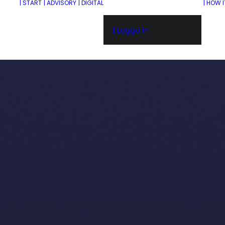
| START
| ADVISORY
| DIGITAL
| HOW 
| Logga in