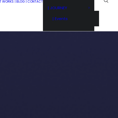
IT WORKS
| BLOG
| CONTACT
| JOURNEY
| Events