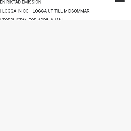
EN RIKTAD EMISSION
| LOGGA IN OCH LOGGA UT TILL MIDSOMMAR
| TOPPLISTAN FÖR APRIL & MAJ
| COACHING TIPS
| FÖRBEREDELSER IPO @AW SELECTION F EY
| WEBINAR OCH GENOMGÅNG AV ISS
REKOMMENDATIONER FÖR INSTITUTIONELLA
INVESTERARE
| EN OVANLIG OCH LYCKAD
FÖRETRÄDESEMISSION
SEARCH | SÖK