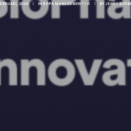
FEBRUARI, 2024
|
IN
ROPA MANAGEMENT | ©
|
BY
JENNY ROSB