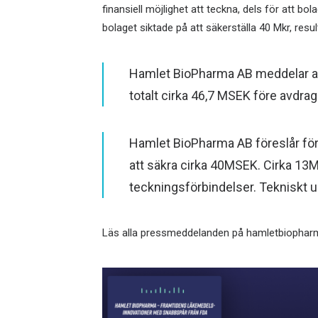
finansiell möjlighet att teckna, dels för att b
bolaget siktade på att säkerställa 40 Mkr, resu
Hamlet BioPharma AB meddelar at
totalt cirka 46,7 MSEK före avdr
Hamlet BioPharma AB föreslår fö
att säkra cirka 40MSEK. Cirka 13M
teckningsförbindelser. Tekniskt 
Läs alla pressmeddelanden på
hamletbiopha