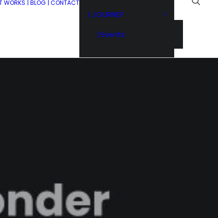
IT WORKS
| BLOG
| CONTACT
| JOURNEY
| Events