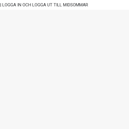
| LOGGA IN OCH LOGGA UT TILL MIDSOMMAR
| TOPPLISTAN FÖR APRIL & MAJ
| COACHING TIPS
| FÖRBEREDELSER IPO @AW SELECTION F EY
| WEBINAR OCH GENOMGÅNG AV ISS
REKOMMENDATIONER FÖR INSTITUTIONELLA
INVESTERARE
| EN OVANLIG OCH LYCKAD
FÖRETRÄDESEMISSION
SEARCH | SÖK