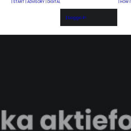
| START
| ADVISORY
| DIGITAL
| HOW 
| Logga in