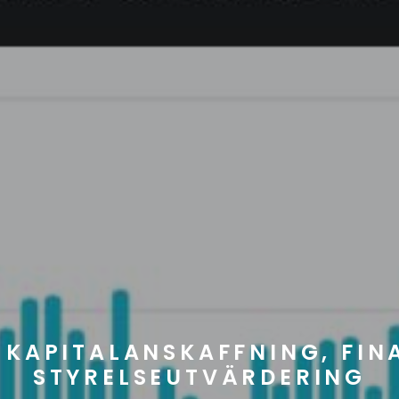
, KAPITALANSKAFFNING, FI
STYRELSEUTVÄRDERING