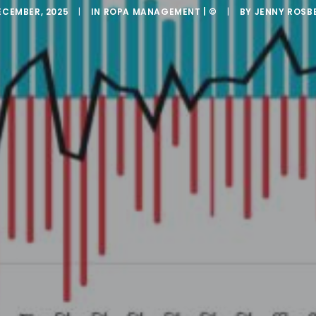
ECEMBER, 2025
|
IN
ROPA MANAGEMENT | ©
|
BY
JENNY ROSB