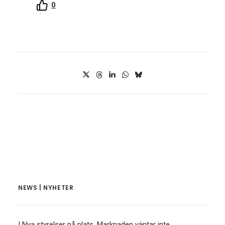
0
NEWS | NYHETER
| Nya styrelser på plats. Marknaden väntar inte.