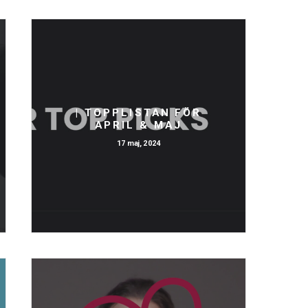
| TOPPLISTAN FÖR
APRIL & MAJ
17 maj, 2024