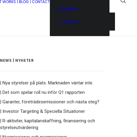
IT WORKS
| BLOG
| CONTACT
| JOURNEY
| Events
NEWS | NYHETER
| Nya styrelser på plats. Marknaden väntar inte.
| Det som spelar roll nu inför Q1 rapporten
| Garanter, företrädesemissioner och nästa steg?
| Investor Targeting & Speciella Situationer
| R-aktiviter, kapitalanskaffning, finansiering och
styrelseutvärdering