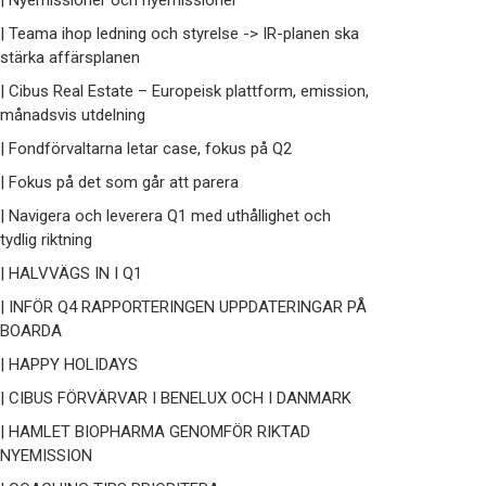
| Nyemissioner och nyemissioner
| Teama ihop ledning och styrelse -> IR-planen ska
stärka affärsplanen
| Cibus Real Estate – Europeisk plattform, emission,
månadsvis utdelning
| Fondförvaltarna letar case, fokus på Q2
| Fokus på det som går att parera
| Navigera och leverera Q1 med uthållighet och
tydlig riktning
| HALVVÄGS IN I Q1
| INFÖR Q4 RAPPORTERINGEN UPPDATERINGAR PÅ
BOARDA
| HAPPY HOLIDAYS
| CIBUS FÖRVÄRVAR I BENELUX OCH I DANMARK
| HAMLET BIOPHARMA GENOMFÖR RIKTAD
NYEMISSION