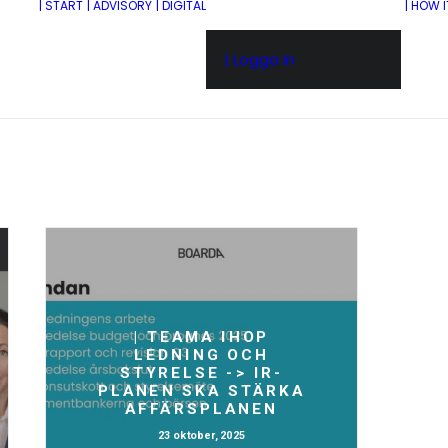
| START
| ADVISORY
| DIGITAL
| HOW 
| Logga in
| TEAMA IHOP
LEDNING OCH
STYRELSE -> IR-
PLANEN SKA STÄRKA
AFFÄRSPLANEN
23 oktober, 2025