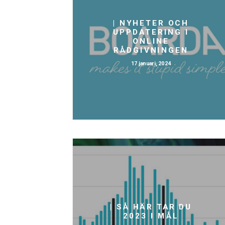
| NYHETER OCH
UPPDATERING I
ONLINE
RÅDGIVNINGEN
17 januari, 2024
| SÅ HÄR TAR DU
2023 I MÅL