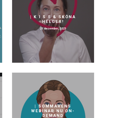
| K I S S & SKÖNA
HELGER!
21 december, 2023
| SOMMARENS
WEBINAR NU ON-
DEMAND