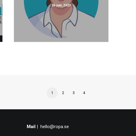
26 juni, 2023
1
2
3
4
Mail
|
hello@ropa.se