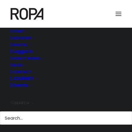
| START
| ADVISORY
| DIGITAL
| Logga in
| HOW IT WORKS
| BLOG
| CONTACT
| JOURNEY
| Events
CEREB & BROVIKEN I
PARTNERSKAP FÖR
FORTSATT
SEARCH
EXPANSION
20 mars, 2019