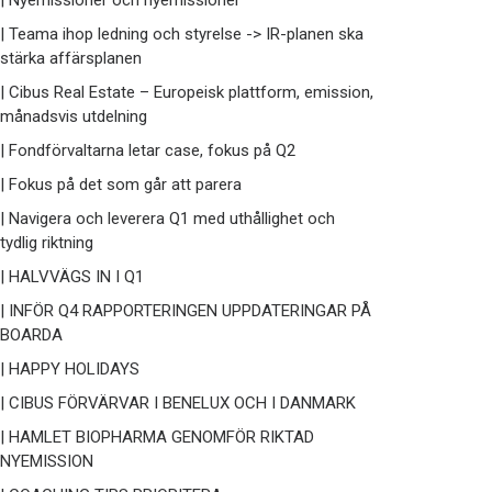
| Nyemissioner och nyemissioner
| Teama ihop ledning och styrelse -> IR-planen ska
stärka affärsplanen
| Cibus Real Estate – Europeisk plattform, emission,
månadsvis utdelning
| Fondförvaltarna letar case, fokus på Q2
| Fokus på det som går att parera
| Navigera och leverera Q1 med uthållighet och
tydlig riktning
| HALVVÄGS IN I Q1
| INFÖR Q4 RAPPORTERINGEN UPPDATERINGAR PÅ
BOARDA
| HAPPY HOLIDAYS
| CIBUS FÖRVÄRVAR I BENELUX OCH I DANMARK
| HAMLET BIOPHARMA GENOMFÖR RIKTAD
NYEMISSION