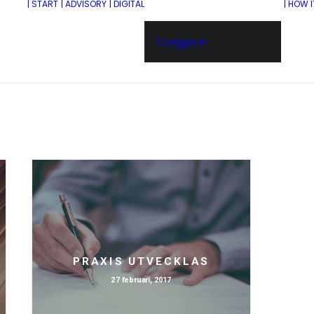
| START
| ADVISORY
| DIGITAL
| HOW 
| Logga in
PRAXIS UTVECKLAS
27 februari, 2017