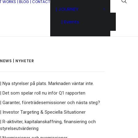
IT WORKS
| BLOG
| CONTACT
| JOURNEY
| Events
NEWS | NYHETER
| Nya styrelser på plats. Marknaden väntar inte.
| Det som spelar roll nu inför Q1 rapporten
| Garanter, företrädesemissioner och nästa steg?
| Investor Targeting & Speciella Situationer
| R-aktiviter, kapitalanskaffning, finansiering och
styrelseutvärdering