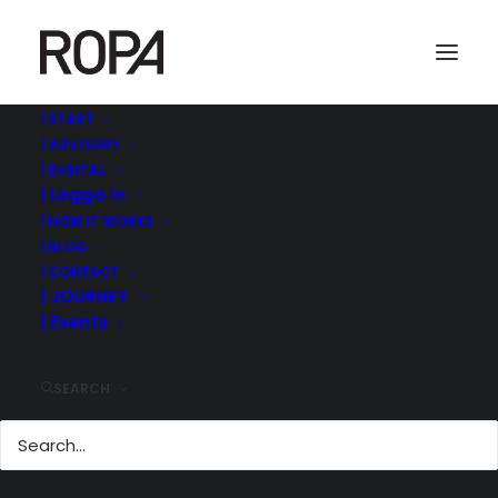
| START
| ADVISORY
| DIGITAL
| Logga in
| HOW IT WORKS
| BLOG
| CONTACT
| JOURNEY
| Events
EN RIKTIG SNACKIS
SEARCH
1 september, 2017