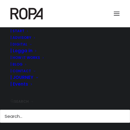
| START
| ADVISORY
| DIGITAL
| Logga in
| HOW IT WORKS
| BLOG
| CONTACT
| JOURNEY
| Events
EN BÖRS PÅ BÖRSEN
IGEN
SEARCH
28 september, 2020