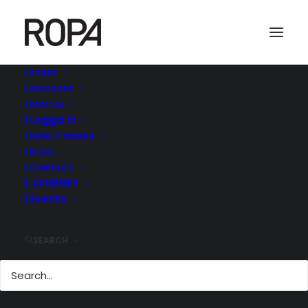
| START
| ADVISORY
| DIGITAL
| Logga in
| HOW IT WORKS
| BLOG
| CONTACT
| JOURNEY
| Events
DONE DEAL |
GRUNDARNA I
ITELLO SÄLJER TILL
SEARCH
MONTERRO
15 mars, 2017