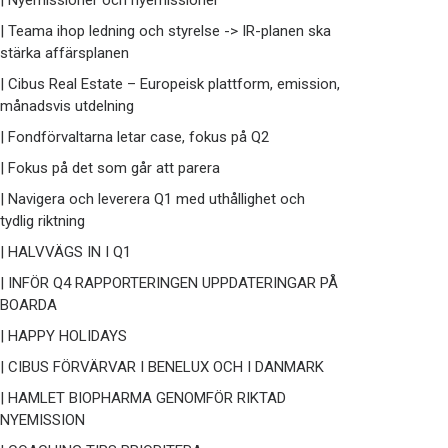
| Nyemissioner och nyemissioner
| Teama ihop ledning och styrelse -> IR-planen ska
stärka affärsplanen
| Cibus Real Estate – Europeisk plattform, emission,
månadsvis utdelning
| Fondförvaltarna letar case, fokus på Q2
| Fokus på det som går att parera
| Navigera och leverera Q1 med uthållighet och
tydlig riktning
| HALVVÄGS IN I Q1
| INFÖR Q4 RAPPORTERINGEN UPPDATERINGAR PÅ
BOARDA
| HAPPY HOLIDAYS
| CIBUS FÖRVÄRVAR I BENELUX OCH I DANMARK
| HAMLET BIOPHARMA GENOMFÖR RIKTAD
NYEMISSION