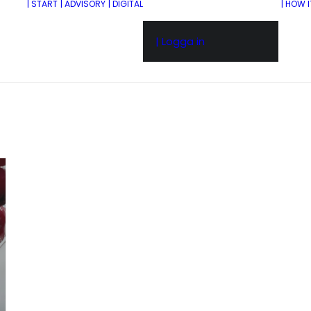
| START
| ADVISORY
| DIGITAL
| HOW 
| Logga in