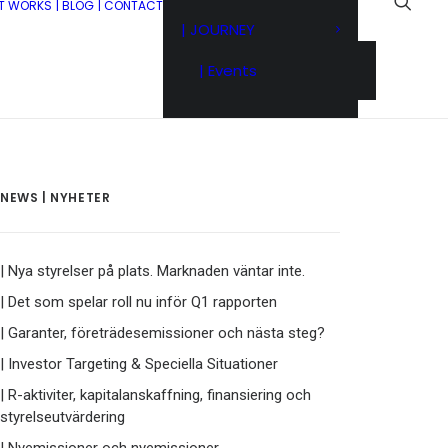
IT WORKS
| BLOG
| CONTACT
| JOURNEY
| Events
NEWS | NYHETER
| Nya styrelser på plats. Marknaden väntar inte.
| Det som spelar roll nu inför Q1 rapporten
| Garanter, företrädesemissioner och nästa steg?
| Investor Targeting & Speciella Situationer
| R-aktiviter, kapitalanskaffning, finansiering och
styrelseutvärdering