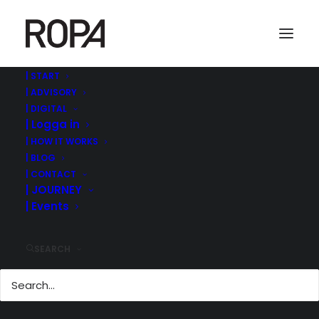
| START
| ADVISORY
| DIGITAL
| Logga in
| HOW IT WORKS
| BLOG
| CONTACT
| JOURNEY
| Events
| NU LITE BÄTTRE
OCH MYCKET
SEARCH
SNABBARE
15 juni, 2023