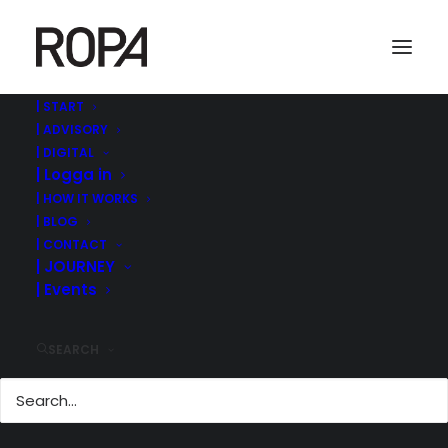
| START
| ADVISORY
| DIGITAL
| Logga in
| HOW IT WORKS
| BLOG
| CONTACT
| JOURNEY
| Events
| HAMLET PHARMA &
SELECT IMMUNE
PHARMA FÖRESLÅR
SEARCH
FUSION
31 mars, 2023