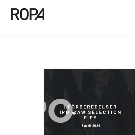
| FÖRBEREDELSER
IPO @AW SELECTION
F EY
8 april, 2024