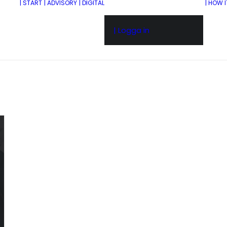
| START
| ADVISORY
| DIGITAL
| HOW 
| Logga in