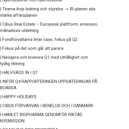
| Nyemissioner och nyemissioner
| Teama ihop ledning och styrelse -> IR-planen ska
stärka affärsplanen
| Cibus Real Estate – Europeisk plattform, emission,
månadsvis utdelning
| Fondförvaltarna letar case, fokus på Q2
| Fokus på det som går att parera
| Navigera och leverera Q1 med uthållighet och
tydlig riktning
| HALVVÄGS IN I Q1
| INFÖR Q4 RAPPORTERINGEN UPPDATERINGAR PÅ
BOARDA
| HAPPY HOLIDAYS
| CIBUS FÖRVÄRVAR I BENELUX OCH I DANMARK
| HAMLET BIOPHARMA GENOMFÖR RIKTAD
NYEMISSION