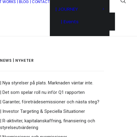
IT WORKS
| BLOG
| CONTACT
| JOURNEY
| Events
NEWS | NYHETER
| Nya styrelser på plats. Marknaden väntar inte.
| Det som spelar roll nu inför Q1 rapporten
| Garanter, företrädesemissioner och nästa steg?
| Investor Targeting & Speciella Situationer
| R-aktiviter, kapitalanskaffning, finansiering och
styrelseutvärdering