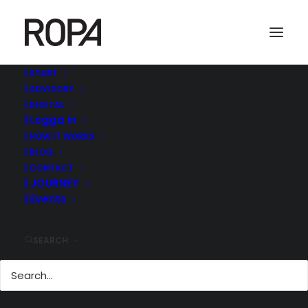
| START
| ADVISORY
| DIGITAL
| Logga in
| HOW IT WORKS
| BLOG
| CONTACT
| JOURNEY
| Events
| GARANTER,
FÖRETRÄDESEMISSI
ONER OCH NÄSTA
SEARCH
STEG?
7 februari, 2026