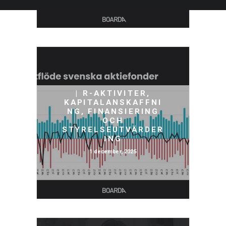
| R-AKTIVITER,
KAPITALANSKAFFNI
NG, FINANSIERING
OCH
STYRELSEUTVÄRDER
ING
1 december, 2025