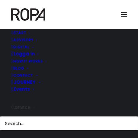
| START
| ADVISORY
| DIGITAL
| Logga in
| HOW IT WORKS
| BLOG
| CONTACT
| JOURNEY
| Events
| GARANTER,
FÖRETRÄDESEMISSI
ONER OCH NÄSTA
SEARCH
STEG?
7 februari, 2026