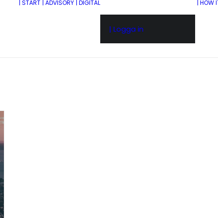
| START
| ADVISORY
| DIGITAL
| HOW 
| Logga in