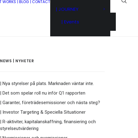
IT WORKS
| BLOG
| CONTACT
| JOURNEY
| Events
NEWS | NYHETER
| Nya styrelser på plats. Marknaden väntar inte.
| Det som spelar roll nu inför Q1 rapporten
| Garanter, företrädesemissioner och nästa steg?
| Investor Targeting & Speciella Situationer
| R-aktiviter, kapitalanskaffning, finansiering och
styrelseutvärdering