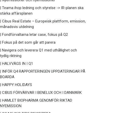
| Nyemissioner och nyemissioner
| Teama ihop ledning och styrelse -> IR-planen ska
stärka affärsplanen
| Cibus Real Estate – Europeisk plattform, emission,
månadsvis utdelning
| Fondförvaltarna letar case, fokus på Q2
| Fokus på det som går att parera
| Navigera och leverera Q1 med uthållighet och
tydlig riktning
| HALVVÄGS IN I Q1
| INFÖR Q4 RAPPORTERINGEN UPPDATERINGAR PÅ
BOARDA
| HAPPY HOLIDAYS
| CIBUS FÖRVÄRVAR I BENELUX OCH I DANMARK
| HAMLET BIOPHARMA GENOMFÖR RIKTAD
NYEMISSION