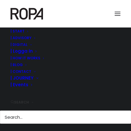
| START
| ADVISORY
| DIGITAL
| Logga in
| HOW IT WORKS
| BLOG
| CONTACT
| JOURNEY
| Events
| SWEDENS BEST
MANAGED
SEARCH
COMPANIES 2021
26 september, 2021