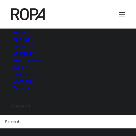
| START
| ADVISORY
| DIGITAL
| Logga in
| HOW IT WORKS
| BLOG
| CONTACT
| JOURNEY
| Events
DIGITAL
TRANSFORMATION |
HANDELSHÖGSKOLA
SEARCH
N ALUMNI MBA
28 mars, 2018