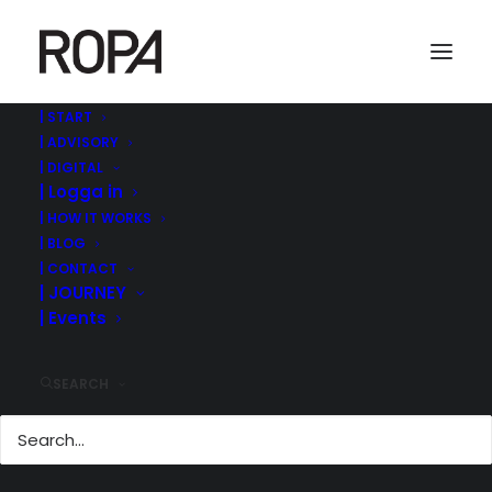
| START
| ADVISORY
| DIGITAL
| Logga in
| HOW IT WORKS
| BLOG
| CONTACT
| JOURNEY
| Events
BOARDA NY
PARTNER TILL
SPOTLIGHT STOCK
SEARCH
MARKET
13 maj, 2019