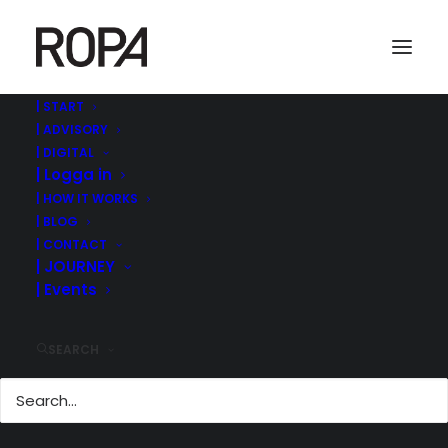
| START
| ADVISORY
Skärmavbild 2019-06-05 kl. 07.41.18
| DIGITAL
| Logga in
Home
ROPA MANAGEMENT | ©
MENTICE PÅ VÄG MOT BÖRSEN
| HOW IT WORKS
Skärmavbild 2019-06-05 kl. 07.41.18
| BLOG
| CONTACT
| JOURNEY
| Events
SEARCH