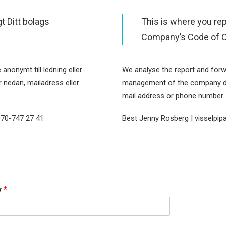
t Ditt bolags
This is where you re
Company’s Code of 
anonymt till ledning eller
We analyse the report and forw
 nedan, mailadress eller
management of the company de
mail address or phone number.
070-747 27 41
Best Jenny Rosberg | visselpip
y
*