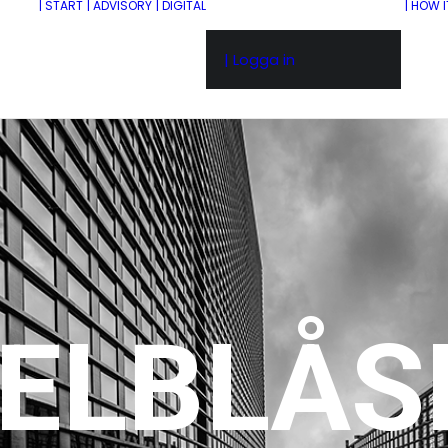
| START
| ADVISORY
| DIGITAL
| HOW 
| Logga in
SELBLÅS