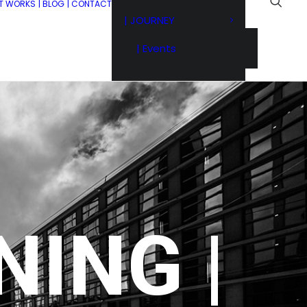
IT WORKS
| BLOG
| CONTACT
| JOURNEY
| Events
NING |