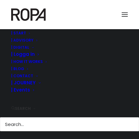
| START
| ADVISORY
Skärmavbild 2026-06-05 kl. 14.42.36
| DIGITAL
| Logga in
Home
ROPA MANAGEMENT | ©
| Det som spelar roll nu inför Q1 rapporten
| HOW IT WORKS
Skärmavbild 2026-06-05 kl. 14.42.36
| BLOG
| CONTACT
| JOURNEY
| Events
SEARCH