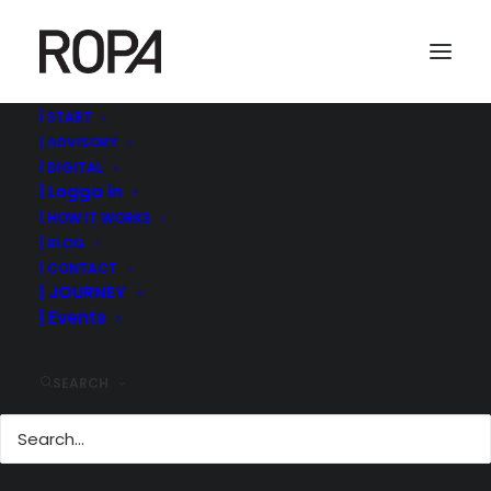
| START
| ADVISORY
Skärmavbild 2025-07-31 kl. 10.06.01
| DIGITAL
| Logga in
Home
ROPA MANAGEMENT | ©
| Cibus Real Estate - Europeisk plattform, emission, månadsvis
| HOW IT WORKS
utdelning
| BLOG
Skärmavbild 2025-07-31 kl. 10.06.01
| CONTACT
| JOURNEY
| Events
SEARCH