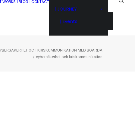
IT WORKS
| BLOG
| CONTACT
| JOURNEY
| Events
.CYBERSÄKERHET OCH KRISKOMMUNIKATION MED BOARDA
cybersäkerhet och kriskommunikation