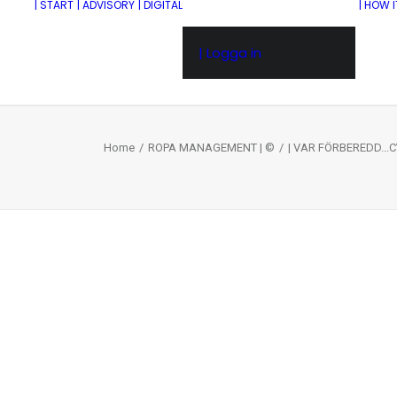
| START
| ADVISORY
| DIGITAL
| HOW 
| Logga in
Home
ROPA MANAGEMENT | ©
| VAR FÖRBEREDD..